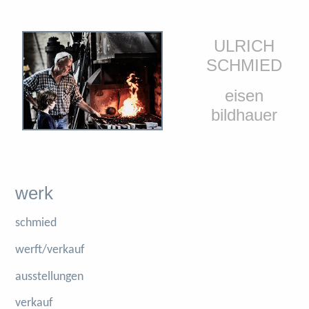
ULRICH
SCHMIED
eisen
bildhauer
werk
schmied
werft/verkauf
ausstellungen
verkauf