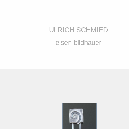
ULRICH SCHMIED
eisen bildhauer